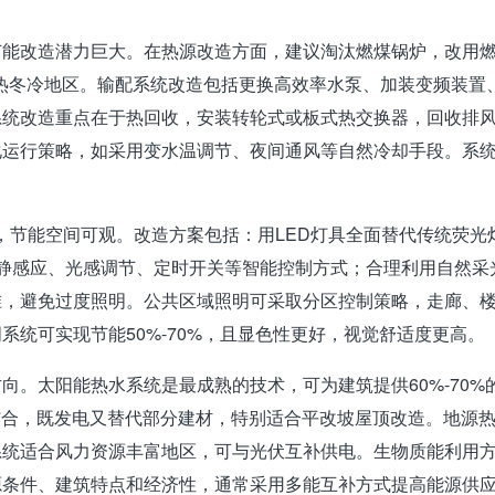
节能改造潜力巨大。在热源改造方面，建议淘汰燃煤锅炉，改用
夏热冬冷地区。输配系统改造包括更换高效率水泵、加装变频装
统改造重点在于热回收，安装转轮式或板式热交换器，回收排风中
化运行策略，如采用变水温调节、夜间通风等自然冷却手段。系
%，节能空间可观。改造方案包括：用LED灯具全面替代传统荧光灯
动静感应、光感调节、定时开关等智能控制方式；合理利用自然采
准，避免过度照明。公共区域照明可采取分区控制策略，走廊、
系统可实现节能50%-70%，且显色性更好，视觉舒适度更高。
向。太阳能热水系统是最成熟的技术，可为建筑提供60%-70%
结构结合，既发电又替代部分建材，特别适合平改坡屋顶改造。地
系统适合风力资源丰富地区，可与光伏互补供电。生物质能利用
源条件、建筑特点和经济性，通常采用多能互补方式提高能源供