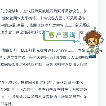
燃气冷凝锅炉、空气源热泵或地源热泵等高效设备。热
置、优化管网水力平衡等。末端设备方面，可采用温控
的热量(冷量)，热回收效率可达60%以上。空调系统
统改造后，建议加装能耗监测平台，实时跟踪运行效
和白炽灯，LED灯具光效可达100lm/W以上，寿命长
光，通过导光管、采光天井等设计减少白天人工照明需
楼梯间等采用红外感应控制。室外照明推荐使用太阳能
的生活热水，投资回收期约3-5年。光伏建筑一体化
源热泵利用地下恒温特性，冬季取热夏季排热，系统能效
方面，可将厨余垃圾等有机废弃物通过厌氧发酵产生沼
应可靠性。