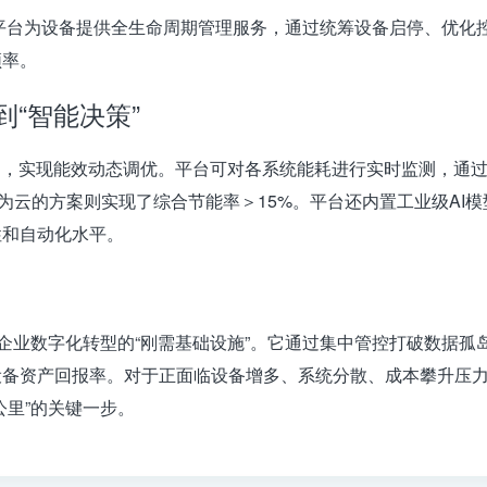
平台为设备提供全生命周期管理服务，通过统筹设备启停、优化
频率
。
到“智能决策”
力，实现能效动态调优。平台可对各系统能耗进行实时监测，通
为云的方案则实现了综合节能率＞15%
。平台还内置工业级AI
性和自动化水平
。
为企业数字化转型的“刚需基础设施”。它通过集中管控打破数据孤
设备资产回报率。对于正面临设备增多、系统分散、成本攀升压
公里”的关键一步。