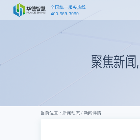
全国统一服务热线
400-659-3969
当前位置：新闻动态 / 新闻详情