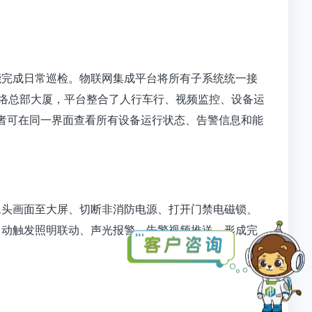
能完成日常巡检。物联网集成平台将所有子系统统一接
网络总部大厦，平台整合了人行车行、视频监控、设备运
者可在同一界面查看所有设备运行状态、告警信息和能
像头画面至大屏、切断非消防电源、打开门禁电磁锁、
自动触发照明联动、声光报警、告警视频推送，形成完