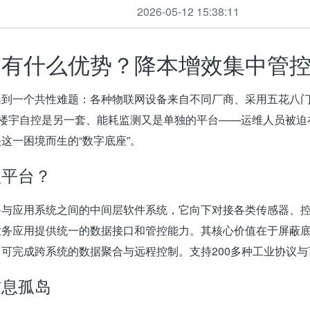
2026-05-12 15:38:11
台有什么优势？降本增效集中管
遇到一个共性难题：各种物联网设备来自不同厂商、采用五花八
、楼宇自控是另一套、能耗监测又是单独的平台——运维人员被
这一困境而生的“数字底座”。
理平台？
备与应用系统之间的中间层软件系统
，它向下对接各类传感器、
业务应用提供统一的数据接口和管控能力。其核心价值在于
屏蔽
可完成跨系统的数据聚合与远程控制。支持200多种工业协议
信息孤岛