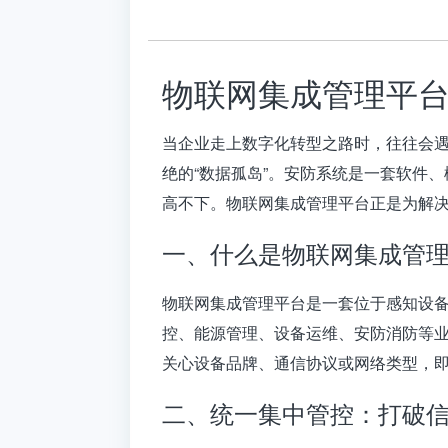
物联网集成管理平
当企业走上数字化转型之路时，往往会
绝的“数据孤岛”。安防系统是一套软件
高不下。
物联网集成管理平台
正是为解决
一、什么是物联网集成管
物联网集成管理平台是一套
位于感知设
控、能源管理、设备运维、安防消防等
关心设备品牌、通信协议或网络类型，即
二、统一集中管控：打破