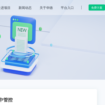
走进项目
新闻动态
关于华德
平台入口
免费方案
中管控