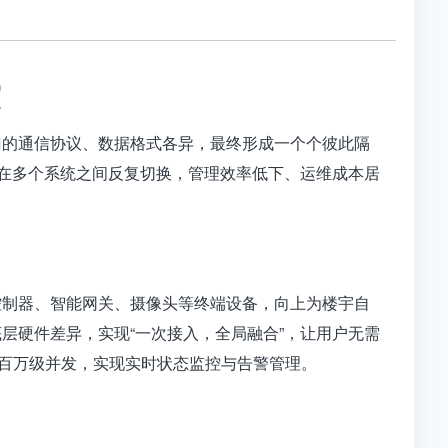
控
门的通信协议、数据格式各异，最终形成一个个彼此隔
迫在多个系统之间反复切换，管理效率低下、运维成本居
控制器、智能网关、摄像头等终端设备，向上为楼宇自
底层硬件差异
，实现“一次接入，全局融合”，让用户无需
与百万级并发，实现实时状态监控与告警管理
。