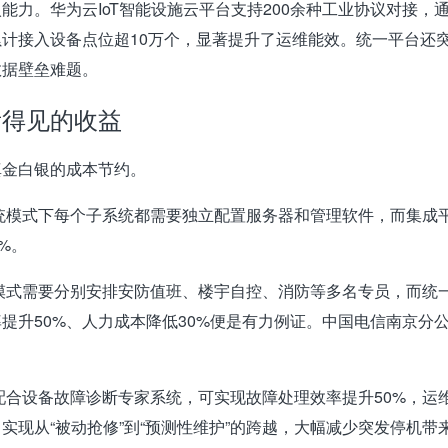
力。华为云IoT智能设施云平台支持200余种工业协议对接，通
计接入设备点位超10万个，显著提升了运维能效
。统一平台还突
数据壁垒难题
。
看得见的收益
真金白银的成本节约。
统模式下每个子系统都需要独立配置服务器和管理软件，而集成
%。
模式需要分别安排安防值班、楼宇自控、消防等多名专员，而统
提升50%、人力成本降低30%便是有力例证
。中国电信南京分公
合设备故障诊断专家系统，可实现故障处理效率提升50%，运维
实现从“被动抢修”到“预测性维护”的跨越，大幅减少突发停机带