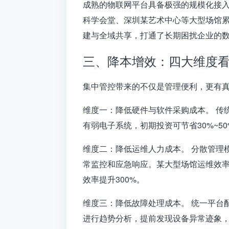
成熟的物联网平台具备极强的规模化接入能
科学会堂、深圳某艺术中心等大型场馆累
建与全域共享，打通了长期困扰企业的
三、降本增效：四大维度
集中管控带来的不仅是管理便利，更有
维度一：降低硬件与软件采购成本。
传
有弱电子系统，初期投资可节省30%~50
维度二：降低运维人力成本。
分散管理
常监控和应急响应。某大型场馆运维效率
效率提升300%
。
维度三：降低故障处理成本。
统一平台配
进行趋势分析，提前发现设备异常迹象，