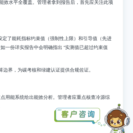
能效水平全覆盖
。管理者拿到报告后，首先应关注此项
设定了
能耗指标约束值（强制性上限）和引导值（先进
譬如一份详实报告中会明确指出
“实测值已超过约束值
算边界，为碳考核和绿建认证提供合规佐证。
重点用能系统给出能效分析。管理者应重点核查冷源综
。