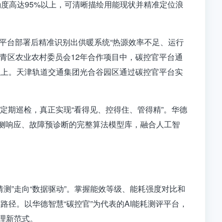
确度高达
95%以上
，可清晰描绘用能现状并精准定位浪
平台部署后精准识别出供暖系统“热源效率不足、运行
青区农业农村委员会
12年合作项目中，碳控官平台通
以上
。
天津轨道交通集团光合谷园区
通过碳控官平台实
场定期巡检，真正实现“看得见、控得住、管得精”
。华德
侧响应、故障预诊断的完整算法模型库，融合人工智
测”走向“数据驱动”。掌握能效等级、能耗强度对比和
径。以华德智慧“碳控官”为代表的AI能耗测评平台，
理新范式。