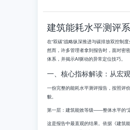
建筑能耗水平测评
在“双碳”战略纵深推进与碳排放双控制度
然而，许多管理者拿到报告时，面对密
体系，并揭示AI驱动的异常定位技巧。
一、核心指标解读：从宏
一份完整的能耗水平测评报告，按照评
貌。
第一层：建筑能效等级——整体水平的“
这是报告中最直观的结果。依据《建筑能效