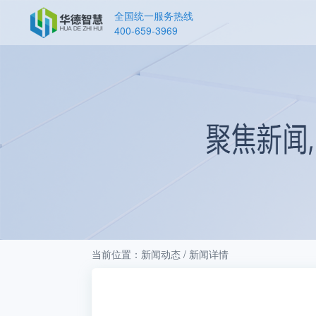
全国统一服务热线
400-659-3969
当前位置：新闻动态 / 新闻详情