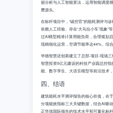
据分析与人工智能算法，运用智能调度
费源头
。
在标杆项目中，“碳控官”的能耗测评与
依赖人工经验、存在‘大马拉小车’现象”
过AI模型精准计算用能负荷，合理规划
现精细化运营，
空调节能率达44%、综合节
华德智慧还创新建立了
总部-项目-现场
智慧投资5亿元建设的科技产业园总控
能、数字孪生、大语言模型等前沿技术
四、结语
建筑能耗水平测评报告的核心价值，在于
分项能效指标三大关键数据，结合AI驱
正凭借国际领先的技术水平和可量化标杆