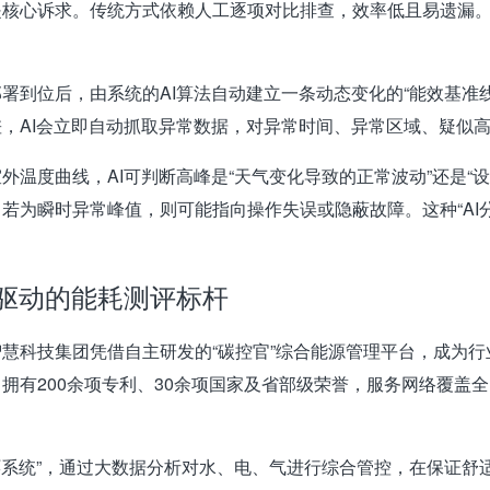
核心诉求。传统方式依赖人工逐项对比排查，效率低且易遗漏。而
署到位后，由系统的AI算法自动建立一条动态变化的
“能效基准线
，AI会立即自动抓取异常数据，对异常时间、异常区域、疑似
外温度曲线，AI可判断高峰是“天气变化导致的正常波动”还是“
；若为瞬时异常峰值，则可能指向操作失误或隐蔽故障。
这种“A
I驱动的能耗测评标杆
智慧科技集团
凭借自主研发的“碳控官”综合能源管理平台，成为行
，拥有
200余项专利、30余项国家及省部级荣誉
，服务网络覆盖全
循环系统”，通过大数据分析对水、电、气进行综合管控，在保证舒