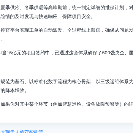
在夏季供冷、冬季供暖等高峰期前，统一制定详细的维保计划，
现险情的及时发现与快速响应，保障项目安全
。
碳控官平台实现工单的自动派发、全过程线上跟踪，确保从问题
了
。
和逾15亿元的项目签约中，已通过这套体系确保了500强央企
准规范为基石
、以
标准化数字流程为核心骨架
、以
三级运维体系
营的降本增效。
。如果你对其中某个环节（例如智慧巡检、设备故障预警等）的
调实现无人值守智能管