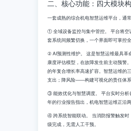
二、核心功能：四大模块
一套成熟的综合机电智慧运维平台，通
① 全域设备监控与集中管控。
平台将空
套系统间频繁切换，一个界面即可掌控
② AI预测性维护。
这是智慧运维最具革
康度评估模型，在故障发生前主动预警。这
的年复合增长率高速扩容
。智慧运维的三
支出；降风险——构建可视化的责任体
③ 能效优化与智慧调度。
平台实时分析各
年的行业报告指出，机电智慧运维正沿两
④ 跨系统智能联动。
当消防报警触发时
级完成，无需人工干预。