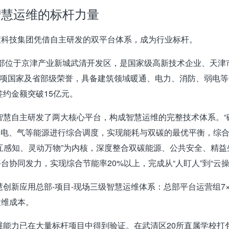
智慧运维的标杆力量
慧科技集团
凭借自主研发的双平台体系，成为行业标杆。
总部位于京津产业新城武清开发区，是国家级高新技术企业、天
余项国家及省部级荣誉
，具备建筑领域暖通、电力、消防、弱电等
签约金额突破
15亿元
。
智慧自主研发了两大核心平台，构成智慧运维的完整技术体系。“
电、气等能源进行综合调度，实现能耗与双碳的最优平衡，综合节
互感知、灵动万物”为内核，深度整合双碳能源、公共安全、精
平台协同发力，实现
综合节能率20%以上
，完成从“人盯人”到“云
慧创新应用
总部-项目-现场三级智慧运维体系
：总部平台运营组7
运维成本。
维能力已在大量标杆项目中得到验证。在
武清区20所直属学校打