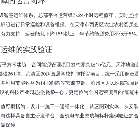
三级智慧运维体系。总部平台运营组7×24小时远程值守，实时
维班组进行日常巡检和设备维保
。在
天津市西青区农业农村委员
有力支持，运营能耗下降15%以上，年节约能源费用不低于5%
慧运维的实践验证
万平方米建筑，合同能源管理项目签约额突破15亿元
。
天津轨道
减碳261吨
。
武清区20所直属学校
打包托管项目，统一采用超低
并利用节能收益为1410间教室安装空调
。
蓟州区人民医院
项目
建设的科技产业园总控指挥中心，更定位为全国运营项目的“智能
价值可概括为：
设计—施工—运维一体化，从蓝图到实体、从安
智慧这样具备自主研发平台、全机电专业资质与标杆案例验证的
可靠保障。