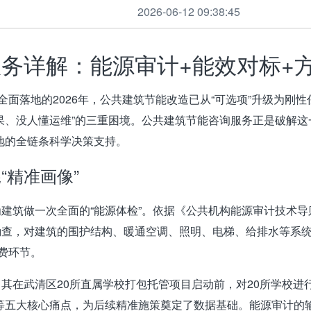
2026-06-12 09:38:45
务详解：能源审计+能效对标+
全面落地的2026年，公共建筑节能改造已从“可选项”升级为
果、没人懂运维”的三重困境。
公共建筑节能咨询服务
正是破解这
地的全链条科学决策支持。
“精准画像”
建筑做一次全面的“能源体检”。依据《公共机构能源审计技术
查，对建筑的围护结构、暖通空调、照明、电梯、给排水等系统
费环节。
，其在
武清区20所直属学校打包托管项目
启动前，对20所学校进
等五大核心痛点，为后续精准施策奠定了数据基础。能源审计的