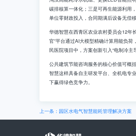
碳排核算一体化；三是
可再生能源利用
单位零财政投入，合同期满后设备无偿
华德智慧在
西青区农业农村委员会12年
官”平台通过AI大模型精确计算用能负
民医院
项目中，方案创新引入“电制冷主导
公共建筑节能咨询服务的核心价值可概
智慧这样具备自主研发平台、全机电专
下赢得绿色竞争力。
上一条：园区水电气智慧能耗管理解决方案