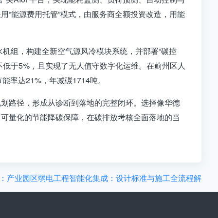
用“能源费用托管”模式，由服务商全额投资改造，用能
水机组，构建全新空气源风冷模块系统，并部署“碳控
不低于5%，且实现了无人值守数字化运维。在
蓟州区人
率达21%，年减碳1714吨。
规划路径
，形成从诊断到落地的完整闭环。选择像华德
、可量化的节能降碳保障，在碳排放考核全面落地的当
：产业园区弱电工程智能化集成：设计标准与施工全流程解