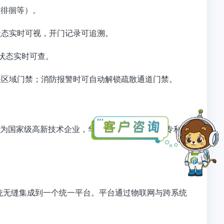
员徘徊等）
。
状态实时可视，开门记录可追溯
。
状态实时可查
。
关区域门禁
；消防报警时可自动解锁疏散通道门禁
。
为
国家级高新技术企业
，华德智慧拥有
200余项专利、
统无缝集成到一个统一平台
。平台通过物联网与跨系统