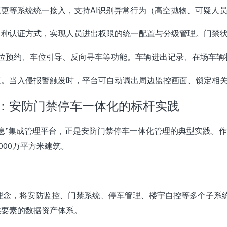
更等系统统一接入，支持AI识别异常行为（高空抛物、可疑人
多种认证方式，实现人员进出权限的统一配置与分级管理
。门禁
位预约、车位引导、反向寻车等功能
。车辆进出记录、在场车辆
值。当入侵报警触发时，平台可自动调出周边监控画面、锁定相
台：安防门禁停车一体化的标杆实践
息”集成管理平台
，正是安防门禁停车一体化管理的典型实践。作
8000万平方米
建筑
。
核心理念，将安防监控、门禁系统、停车管理、楼宇自控等多个子系
维要素的数据资产体系
。