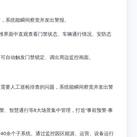
时，系统能瞬间察觉并发出警报
。
维界面中直观查看门禁状态、车辆通行情况、安防态
，可自动触发门禁锁定、调出周边监控画面
。
往需要人工巡检排查的问题，系统能瞬间察觉并发出警
、智慧通行等8大场景集中管理，打造“事前预警-事
管
40余个子系统
。通过监控园区能源、运营、设备运行