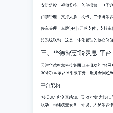
安防监控
：视频监控、入侵报警、电子巡
门禁管理
：支持人脸、刷卡、二维码等
停车管理
：车牌识别+无感支付，支持车
跨系统联动
：这是一体化管理的核心价
三、华德智慧“聆灵息”平
天津华德智慧科技集团
自主研发的
“聆灵
30余项国家及省部级荣誉
，服务全国超
平台架构
“聆灵息”以“交互感知、灵动万物”为
联动，构建覆盖设备、环境、人员等多