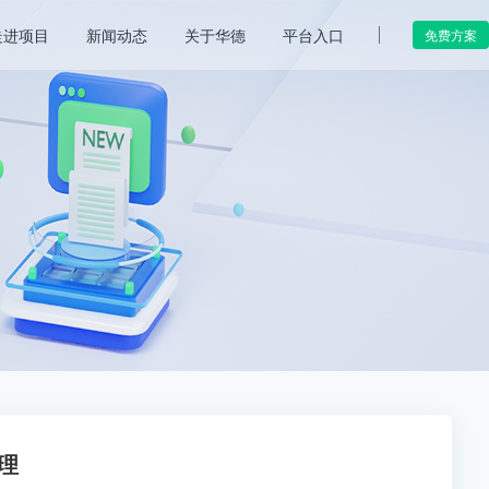
走进项目
新闻动态
关于华德
平台入口
免费方案
理