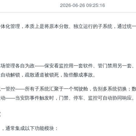
2026-06-26 09:25:16
体化管理，本质上是将原本分散、独立运行的子系统，通过统一
？
车场管理各自为政——保安看监控用一套软件、管门禁用另一套
未自动解锁，疏散通道被锁死，险些酿成事故
。
统一管控
——所有子系统汇聚于一个驾驶舱，告别多系统切换；
联动
——当安防事件触发时，门禁、停车、监控可自动协同响应
能
台，通常集成以下功能模块：