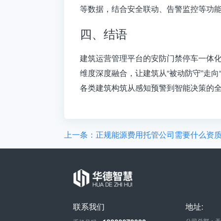
等数据，结合安全联动、告警监控等功
四、结语
建筑运营管理平台的安防门禁停车一体
维度深度融合，让建筑从“被动防守”走
各类建筑构筑从感知预警到智能决策的
上一条：正规能源费用托管公司需要什么资
联系我们
地址:
公司总部：天