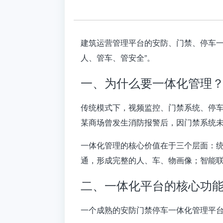
建筑运营管理平台的安防、门禁、停车一
人、管车、管安全”。
一、为什么要一体化管理
传统模式下，视频监控、门禁系统、停
某商场曾发生消防报警后，因门禁系统
一体化管理的核心价值在于三个层面：
通，形成完整的人、车、物画像；
智能
二、一体化平台的核心功
一个成熟的安防门禁停车一体化管理平