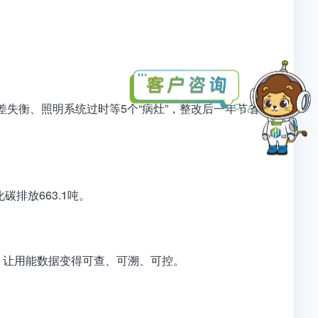
差失衡、照明系统过时
等5个“病灶”，整改后
一年节省电
碳排放663.1吨
。
，让用能数据变得
可查、可溯、可控
。