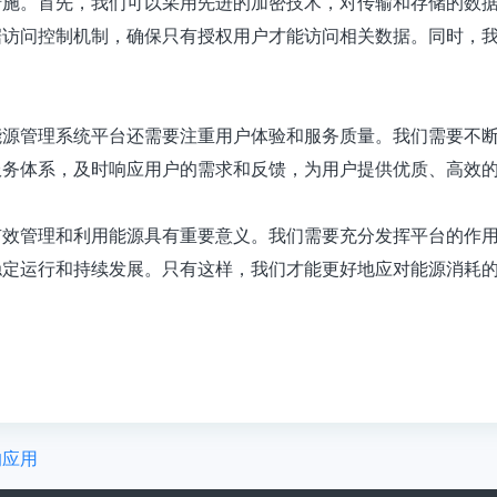
措施。首先，我们可以采用先进的加密技术，对传输和存储的数
据访问控制机制，确保只有授权用户才能访问相关数据。同时，
能源管理系统平台还需要注重用户体验和服务质量。我们需要不
服务体系，及时响应用户的需求和反馈，为用户提供优质、高效
有效管理和利用能源具有重要意义。我们需要充分发挥平台的作
稳定运行和持续发展。只有这样，我们才能更好地应对能源消耗
的应用