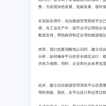
整，为实现绿色发展、低碳发展、循环
在实际应用中，
综合能源管理系统
平台
撑。在工业生产中，该平台可以帮助企
数据支持，帮助政府制定合理的能源规
然而，我们也要清醒地认识到，建立综
分析，如何确保平台的安全稳定运行，
供有力保障。同时，企业和社会各界也
此外，建立综合能源管理系统平台还需
用的风险。因此，在平台设计和运营过