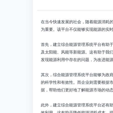
在当今快速发展的社会，随着能源消耗
为重要。该平台不仅能够实现能源的实
首先，建立综合能源管理系统平台有助
及太阳能、风能等新能源。这有助于我
发现能源利用中存在的问题，为改进能
其次，综合能源管理系统平台能够为政
的科学性和有效性。而企业则需要根据
据，帮助他们更好地了解能源市场的动
此外，建立综合能源管理系统平台还有
效利用。这有助于降低能源消耗成本，