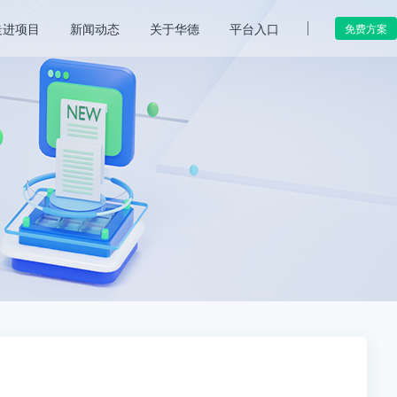
走进项目
新闻动态
关于华德
平台入口
免费方案