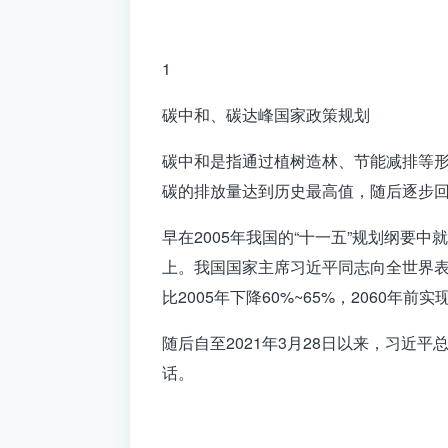
1
碳中和、碳达峰国家政策规划
碳中和是指通过植树造林、节能减排等形
碳的排放量达到历史最高值，随后逐步
早在
2005
年我国的“十一五”规划纲要中
上。我国国家主席习近平同志向全世界
比
2005
年下降
60%~65%
，
2060
年前实
随后自至
2021
年
3
月
28
日以来，习近平
话。