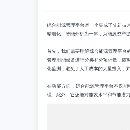
综合能源管理平台是一个集成了先进技
精细化、智能分析为一体，为能源资产
首先，我们需要理解综合能源管理平台
管理用能设备进行分类和分项计量，随
化监测，避免了人工成本的大量投入，
在功能方面，综合能源管理平台不仅能
理。此外，它还能对能效水平和节能潜