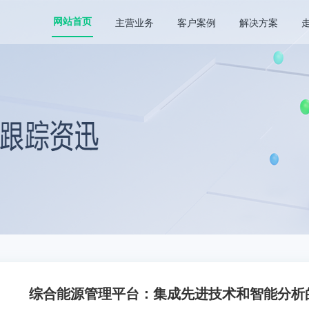
主营业务
客户案例
解决方案
网站首页
综合能源管理平台：集成先进技术和智能分析