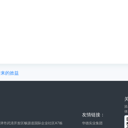
带来的效益
添
体
友情链接：
津市武清开发区畅源道国际企业社区A7栋
华德实业集团