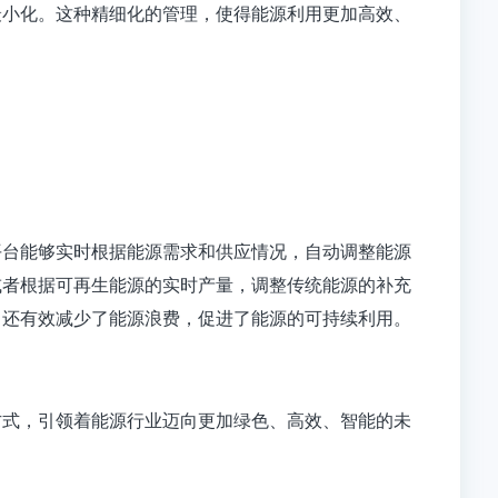
最小化。这种精细化的管理，使得能源利用更加高效、
平台能够实时根据能源需求和供应情况，自动调整能源
或者根据可再生能源的实时产量，调整传统能源的补充
，还有效减少了能源浪费，促进了能源的可持续利用。
方式，引领着能源行业迈向更加绿色、高效、智能的未