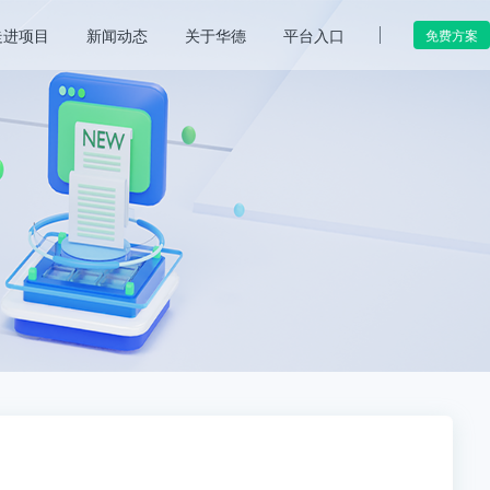
走进项目
新闻动态
关于华德
平台入口
免费方案