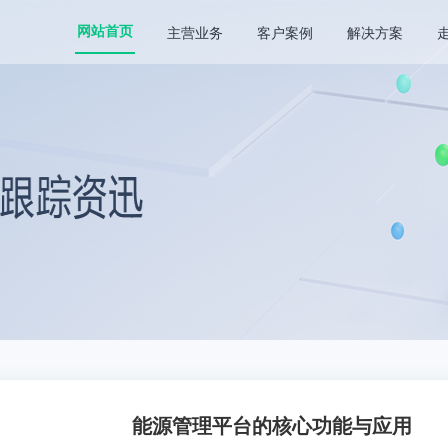
主营业务
客户案例
解决方案
网站首页
能源管理平台的核心功能与应用