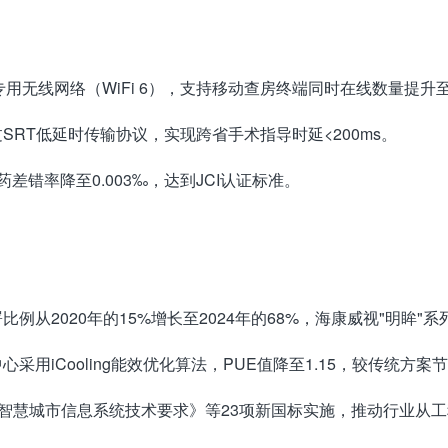
无线网络（WiFi 6），支持移动查房终端同时在线数量提升至
SRT低延时传输协议，实现跨省手术指导时延<200ms。
差错率降至0.003‰，达到JCI认证标准。
署比例从2020年的15%增长至2024年的68%，海康威视"明眸
采用iCooling能效优化算法，PUE值降至1.15，较传统方案节
72018《智慧城市信息系统技术要求》等23项新国标实施，推动行业