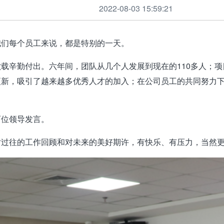
2022-08-03 15:59:21
我们每个员工来说，都是特别的一天。
六载辛勤付出。六年间，团队从几个人发展到现在的
110多人；
更新，吸引了越来越多优秀人才的加入；在公司员工的共同努力
两位领导发言。
对过往的工作回顾和对未来的美好期许，有快乐、有压力，当然