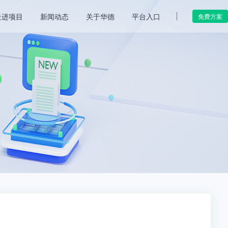
走进项目
新闻动态
关于华德
平台入口
免费方案