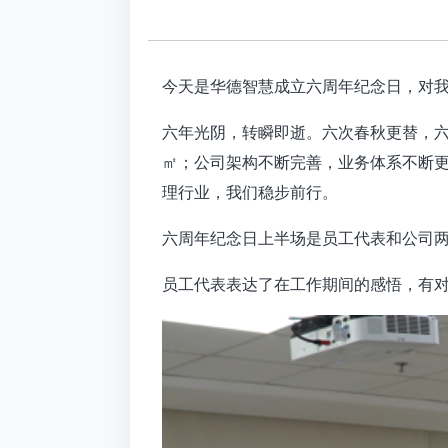
今天是华德智慧成立六周年纪念日，对
六年光阴，转瞬即逝。六次春秋更替，
㎡；公司架构不断完善，业务体系不断
理行业，我们稳步前行。
六周年纪念日上半场是员工代表和公司
员工代表表达了在工作期间的感悟，有