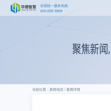
全国统一服务热线
400-659-3969
当前位置：新闻动态 / 新闻详情