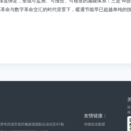
算深度绑定，形成可监测、可报告、可核查的减碳体系；三是“AI
源革命与数字革命交汇的时代背景下，暖通节能早已超越单纯的
添
体
友情链接：
津市武清开发区畅源道国际企业社区A7栋
华德实业集团