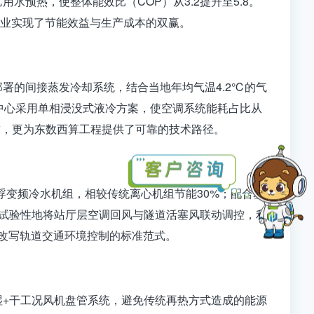
预热，使整体能效比（COP）从3.2提升至5.8。
多企业实现了节能效益与生产成本的双赢。
署的间接蒸发冷却系统，结合当地年均气温4.2℃的气
中心采用单相浸没式液冷方案，使空调系统能耗占比从
要求，更为东数西算工程提供了可靠的技术路径。
悬浮变频冷水机组，相较传统离心机组节能30%；配合基
站试验性地将站厅层空调回风与隧道活塞风联动调控，利
在改写轨道交通环境控制的标准范式。
湿+干工况风机盘管系统，避免传统再热方式造成的能源