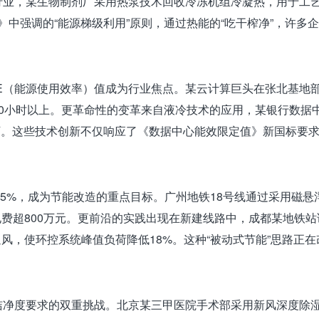
业，某生物制剂厂采用热泵技术回收冷冻机组冷凝热，用于工艺用水
》中强调的“能源梯级利用”原则，通过热能的“吃干榨净”，许
E（能源使用效率）值成为行业焦点。某云计算巨头在张北基地部
00小时以上。更革命性的变革来自液冷技术的应用，某银行数据
.1以下。这些技术创新不仅响应了《数据中心能效限定值》新国标
45%，成为节能改造的重点目标。广州地铁18号线通过采用磁
费超800万元。更前沿的实践出现在新建线路中，成都某地铁
风，使环控系统峰值负荷降低18%。这种“被动式节能”思路正
洁净度要求的双重挑战。北京某三甲医院手术部采用新风深度除