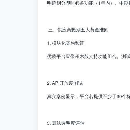
明确划分即时必备功能（1年内）、中期
三、供应商甄别五大黄金准则
1. 模块化架构验证
优质平台应像积木般支持功能组合。测
2. API开放度测试
真实案例显示，平台若提供不少于30个标
3. 算法透明度评估