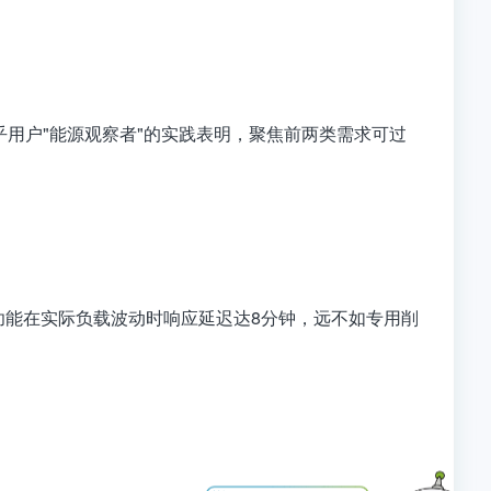
乎用户"能源观察者"的实践表明，聚焦前两类需求可过
功能在实际负载波动时响应延迟达8分钟，远不如专用削