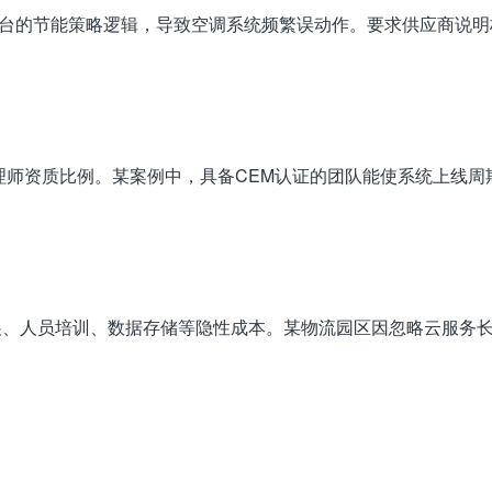
平台的节能策略逻辑，导致空调系统频繁误动作。要求供应商说
理师资质比例。某案例中，具备CEM认证的团队能使系统上线周期
、人员培训、数据存储等隐性成本。某物流园区因忽略云服务长期