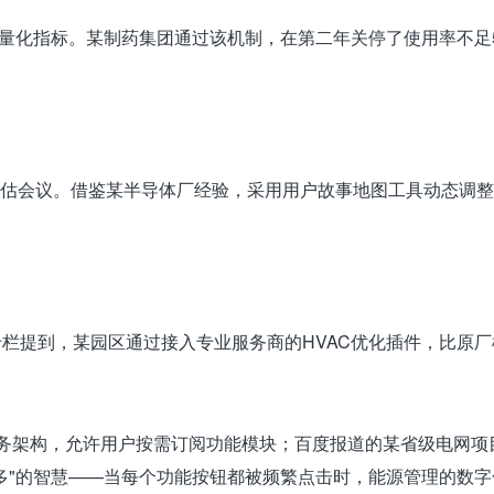
等量化指标。某制药集团通过该机制，在第二年关停了使用率不足
重估会议。借鉴某半导体厂经验，采用用户故事地图工具动态调
栏提到，某园区通过接入专业服务商的HVAC优化插件，比原厂
微服务架构，允许用户按需订阅功能模块；百度报道的某省级电网项
是多"的智慧——当每个功能按钮都被频繁点击时，能源管理的数