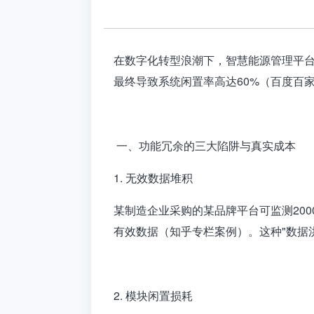
在数字化转型浪潮下，智慧能源管理平台
最终导致系统闲置率高达60%（百度百
一、功能冗余的三大陷阱与真实成本
1. 无效数据堆积
某制造企业采购的某品牌平台可监测20
有效数据（知乎专栏案例）。这种"数据洪
2. 模块闲置损耗