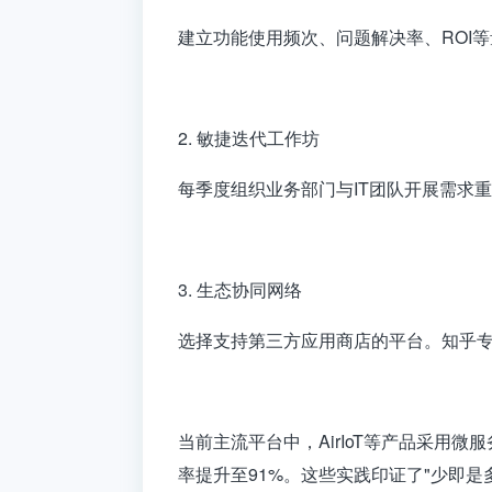
建立功能使用频次、问题解决率、ROI
2. 敏捷迭代工作坊
每季度组织业务部门与IT团队开展需求
3. 生态协同网络
选择支持第三方应用商店的平台。知乎专
当前主流平台中，AirIoT等产品采用
率提升至91%。这些实践印证了"少即