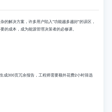
杂的解决方案，许多用户陷入"功能越多越好"的误区，
必要的成本，成为能源管理决策者的必修课。
生成300页冗余报告，工程师需要额外花费2小时筛选