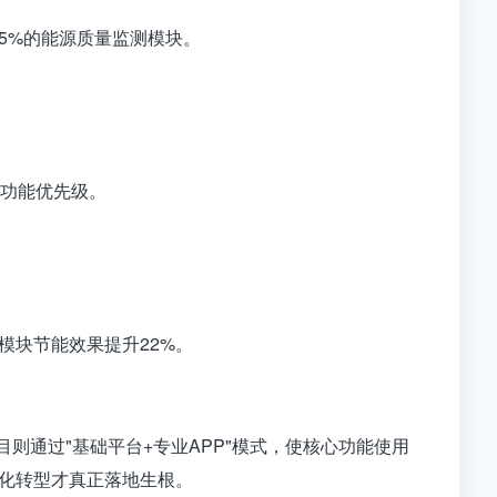
5%的能源质量监测模块。
整功能优先级。
模块节能效果提升22%。
目则通过"基础平台+专业APP"模式，使核心功能使用
字化转型才真正落地生根。