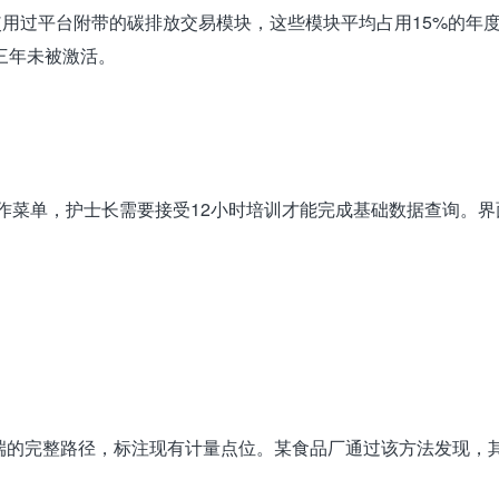
使用过平台附带的碳排放交易模块，这些模块平均占用15%的年度
三年未被激活。
作菜单，护士长需要接受12小时培训才能完成基础数据查询。
到末端的完整路径，标注现有计量点位。某食品厂通过该方法发现，